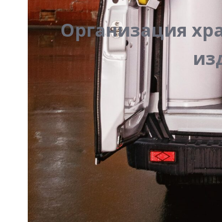
Организация хр
из