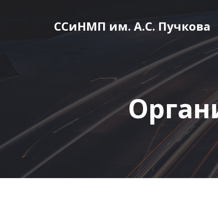
Перейти
к
ССиНМП им. А.С. Пучкова
содержимому
Орган