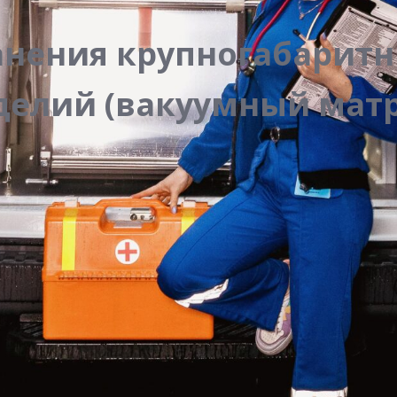
анения крупногабарит
делий (вакуумный матр