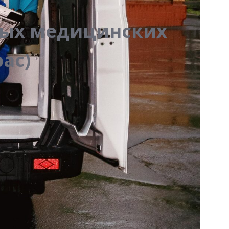
ных медицинских
ас)