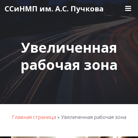
Перейти
ССиНМП им. А.С. Пучкова
к
содержимому
Увеличенная
рабочая зона
Главная страница
»
Увеличенная рабочая зона