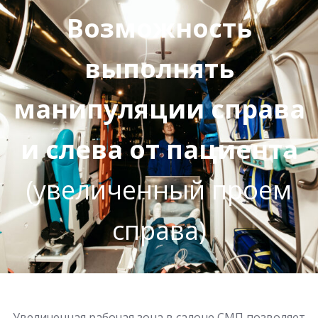
Возможность
выполнять
манипуляции справа
и слева от пациента
(увеличенный проем
справа)
Увеличенная рабочая зона в салоне СМП позволяет