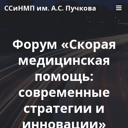
Перейти
ССиНМП им. А.С. Пучкова
к
содержимому
Форум «Скорая
медицинская
помощь:
современные
стратегии и
инновации»