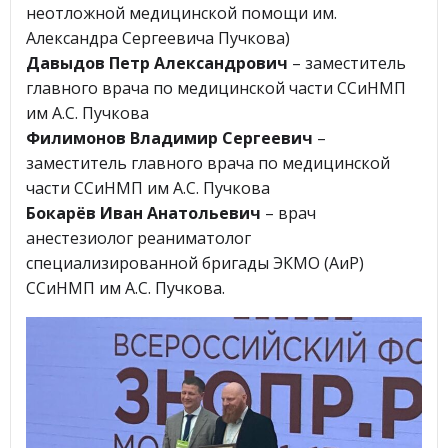
неотложной медицинской помощи им.
Александра Сергеевича Пучкова)
Давыдов Петр Александрович
– заместитель
главного врача по медицинской части ССиНМП
им А.С. Пучкова
Филимонов Владимир Сергеевич
–
заместитель главного врача по медицинской
части ССиНМП им А.С. Пучкова
Бокарёв Иван Анатольевич
– врач
анестезиолог реаниматолог
специализированной бригады ЭКМО (АиР)
ССиНМП им А.С. Пучкова.