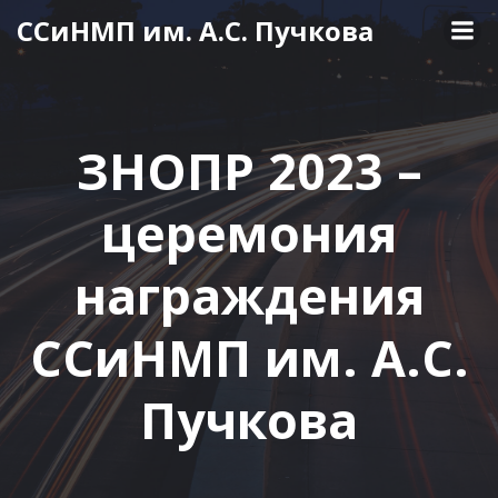
Перейти
ССиНМП им. А.С. Пучкова
к
содержимому
ЗНОПР 2023 –
церемония
награждения
ССиНМП им. А.С.
Пучкова